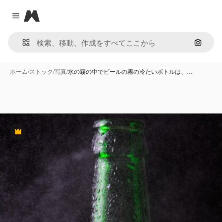
Magnific
Close menu
画像で
ホーム
/
ストック
/
写真
/
水の霧の中でビールの霧の冷たいボトルは、…
Premium