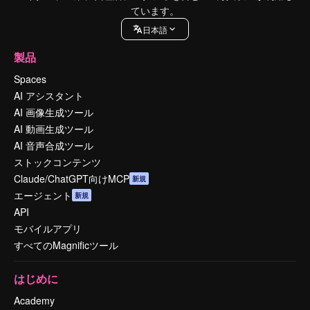
ています。
日本語
製品
Spaces
AI アシスタント
AI 画像生成ツール
AI 動画生成ツール
AI 音声合成ツール
ストックコンテンツ
Claude/ChatGPT向けMCP
新規
エージェント
新規
API
モバイルアプリ
すべてのMagnificツール
はじめに
Academy