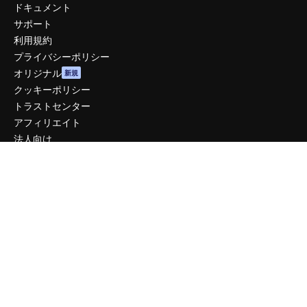
ドキュメント
サポート
利用規約
プライバシーポリシー
オリジナル
新規
クッキーポリシー
トラストセンター
アフィリエイト
法人向け
運営
料金
会社概要
Reviews
採用情報
検索トレンド
ブログ
イベント