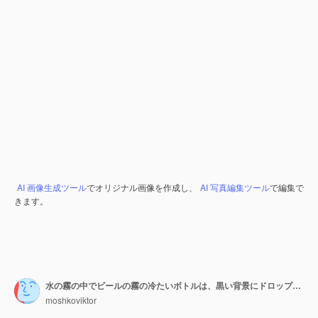
AI 画像生成ツール
でオリジナル画像を作成し、
AI 写真編集ツール
で編集で
きます。
水の霧の中でビールの霧の冷たいボトルは、黒い背景にドロップします。
moshkoviktor