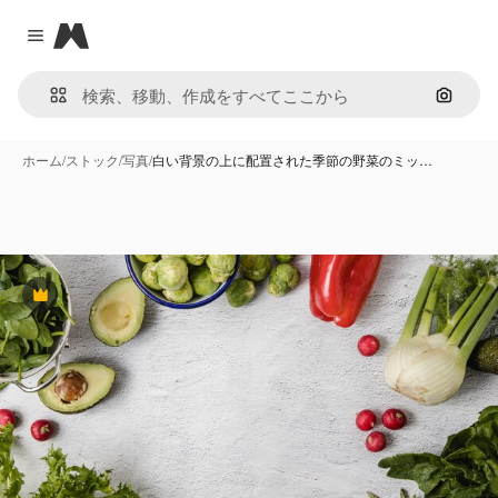
Magnific
Close menu
画像で
ホーム
/
ストック
/
写真
/
白い背景の上に配置された季節の野菜のミッ…
Premium