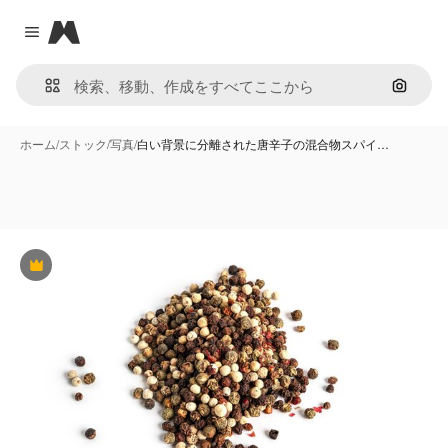
Magnific
Close menu
画像で
ホーム
/
ストック
/
写真
/
白い背景に分離された唐辛子の混合物スパイ…
Premium