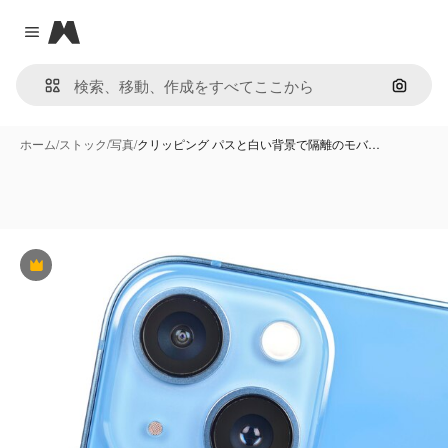
Magnific
Close menu
画像で
ホーム
/
ストック
/
写真
/
クリッピング パスと白い背景で隔離のモバ…
Premium