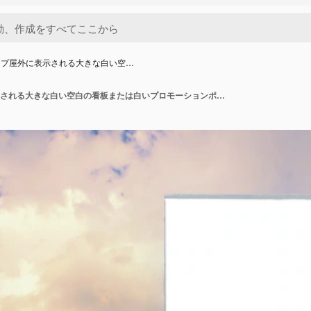
ップ屋外に表示される大きな白い空…
モックアップ屋外に表示される大きな白い空白の看板または白いプロモーションポスター。マーケティング発表のプロモーション情報