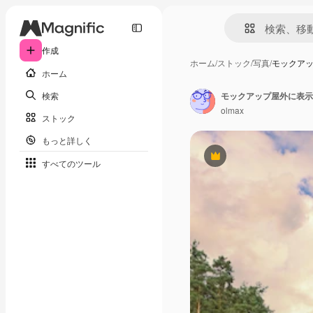
作成
ホーム
/
ストック
/
写真
/
モックア
ホーム
検索
olmax
ストック
もっと詳しく
Premium
すべてのツール