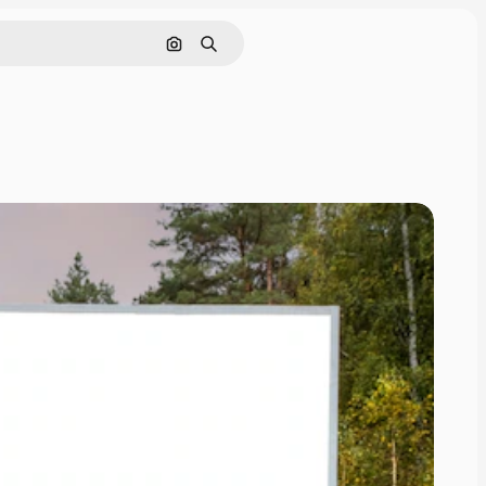
画像で検索
検索