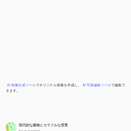
AI 画像生成ツール
でオリジナル画像を作成し、
AI 写真編集ツール
で編集で
きます。
現代的な建物とカラフルな背景
heysupersimi