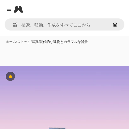
Magnific
Close menu
画像で
ホーム
/
ストック
/
写真
/
現代的な建物とカラフルな背景
Premium