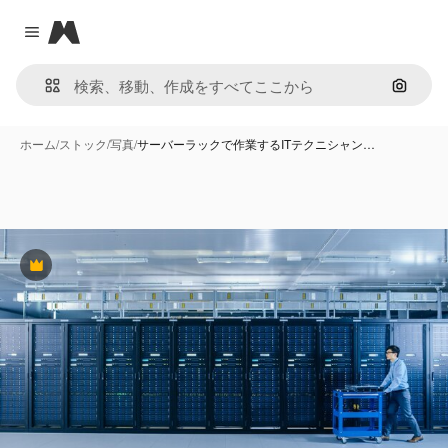
Magnific
Close menu
画像で
ホーム
/
ストック
/
写真
/
サーバーラックで作業するITテクニシャン…
Premium