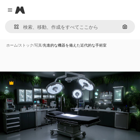
Magnific
Close menu
画像で
ホーム
/
ストック
/
写真
/
先進的な機器を備えた近代的な手術室
Premium