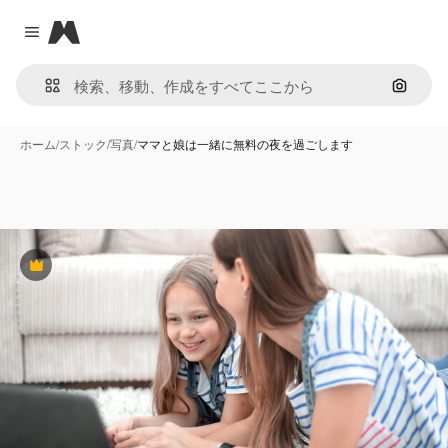
Magnific
Close menu
画像で
ホーム
/
ストック
/
写真
/
ママと娘は一緒に無料の夜を過ごします
Premium