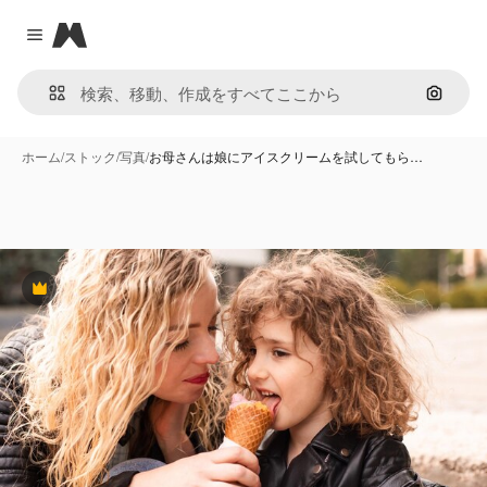
Magnific
Close menu
画像で
ホーム
/
ストック
/
写真
/
お母さんは娘にアイスクリームを試してもら…
Premium