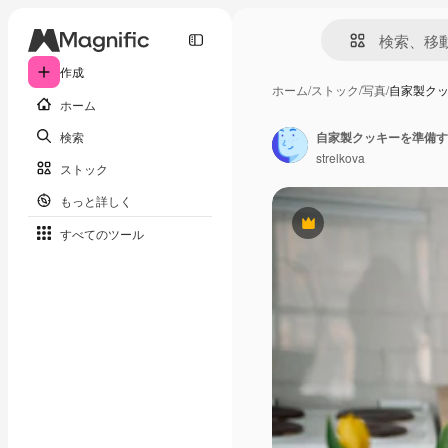
作成
ホーム
/
ストック
/
写真
/
自家製ク
ホーム
検索
自家製クッキーを準備す
strelkova
ストック
もっと詳しく
Premium
すべてのツール