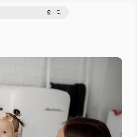
画像で検索
検索