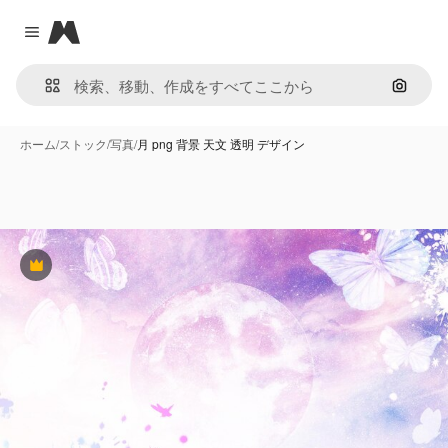
Magnific
Close menu
画像で
ホーム
/
ストック
/
写真
/
月 png 背景 天文 透明 デザイン
Premium