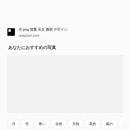
月 png 背景 天文 透明 デザイン
rawpixel.com
あなたにおすすめの写真
月
空
青い
自然
天国
美的
紫の
雲