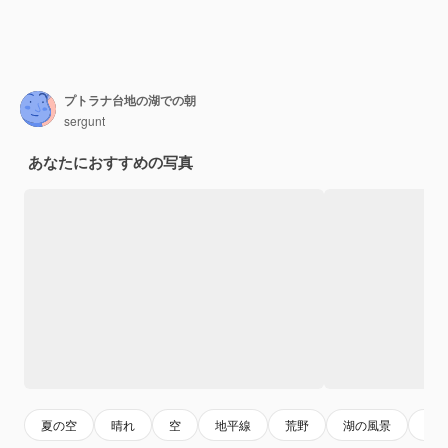
プトラナ台地の湖での朝
sergunt
あなたにおすすめの写真
夏の空
晴れ
空
地平線
荒野
湖の風景
山