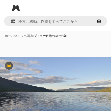
Magnific
Close menu
画像で
ホーム
/
ストック
/
写真
/
プトラナ台地の湖での朝
Premium