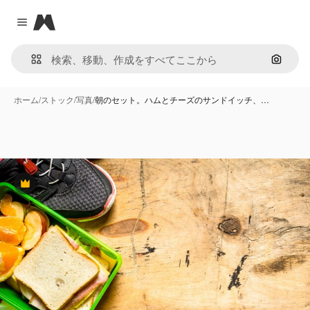
Magnific
Close menu
画像で
ホーム
/
ストック
/
写真
/
朝のセット。ハムとチーズのサンドイッチ、…
Premium