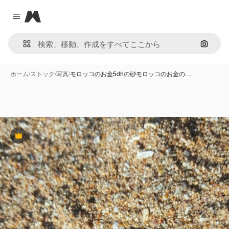
Magnific
Close menu
画像で
ホーム
/
ストック
/
写真
/
モロッコのお金5dhの砂モロッコのお金の…
Premium