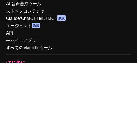
AI 音声合成ツール
ストックコンテンツ
Claude/ChatGPT向けMCP
新規
エージェント
新規
API
モバイルアプリ
すべてのMagnificツール
はじめに
Academy
ドキュメント
サポート
利用規約
プライバシーポリシー
オリジナル
新規
クッキーポリシー
トラストセンター
アフィリエイト