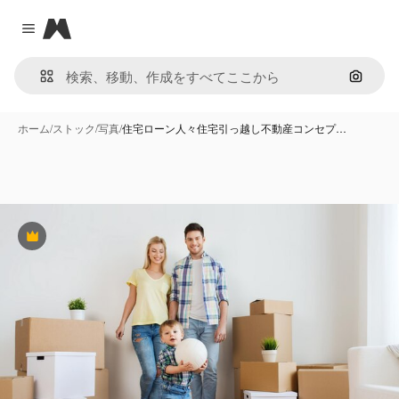
Magnific
Close menu
画像で
ホーム
/
ストック
/
写真
/
住宅ローン人々住宅引っ越し不動産コンセプ…
Premium