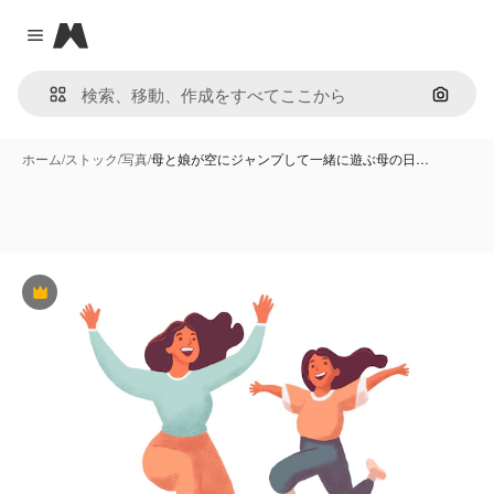
Magnific
Close menu
画像で
ホーム
/
ストック
/
写真
/
母と娘が空にジャンプして一緒に遊ぶ母の日…
Premium