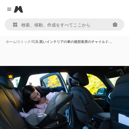
Magnific
Close menu
画像で
ホーム
/
ストック
/
写真
/
黒いインテリアの車の後部座席のチャイルド…
Premium