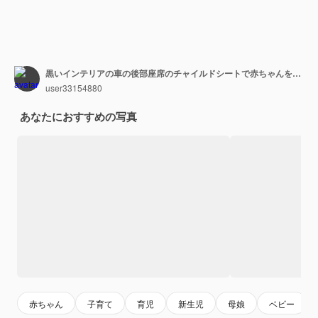
黒いインテリアの車の後部座席のチャイルドシートで赤ちゃんを見ている母親は、開いたドアから手を伸ばし、コピースペースで横から撮影しました
user33154880
あなたにおすすめの写真
赤ちゃん
子育て
育児
新生児
母娘
ベビー