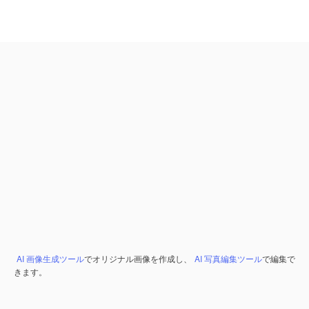
AI 画像生成ツール
でオリジナル画像を作成し、
AI 写真編集ツール
で編集で
きます。