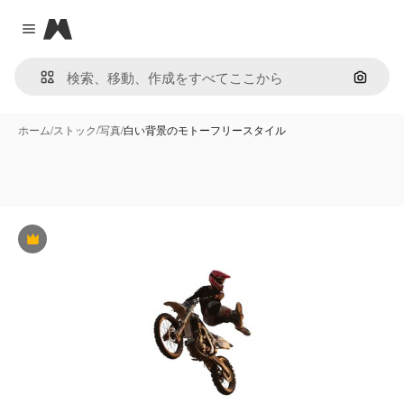
Magnific
Close menu
画像で
ホーム
/
ストック
/
写真
/
白い背景のモトーフリースタイル
Premium