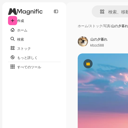
作成
ホーム
/
ストック
/
写真
/
山の夕暮
ホーム
検索
山の夕暮れ
kfccc588
ストック
もっと詳しく
Premium
すべてのツール