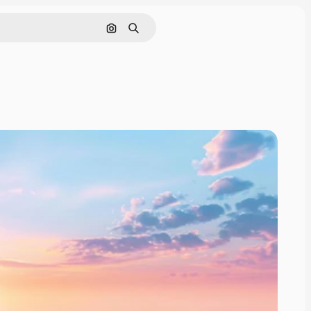
画像で検索
検索