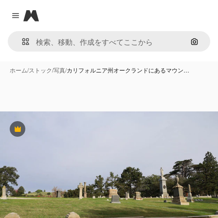
Magnific
Close menu
画像で
ホーム
/
ストック
/
写真
/
カリフォルニア州オークランドにあるマウン…
Premium