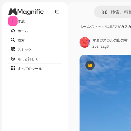
作成
ホーム
/
ストック
/
写真
/
マダガス
ホーム
検索
マダガスカルの山の村
25ehaag6
ストック
もっと詳しく
Premium
すべてのツール