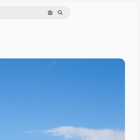
画像で検索
検索