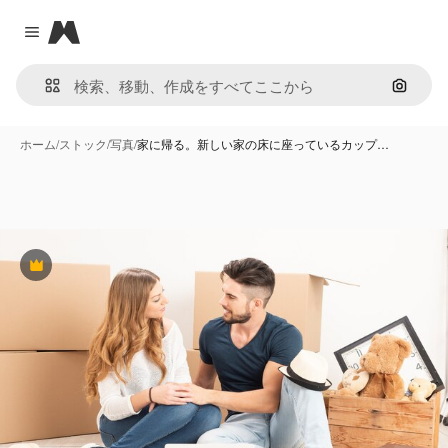
Magnific
Close menu
画像で
ホーム
/
ストック
/
写真
/
家に帰る。新しい家の床に座っているカップ…
Premium