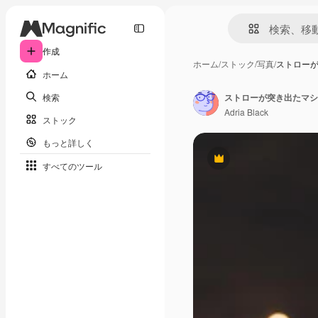
作成
ホーム
/
ストック
/
写真
/
ストロー
ホーム
検索
ストローが突き出たマシ
Adria Black
ストック
もっと詳しく
Premium
すべてのツール