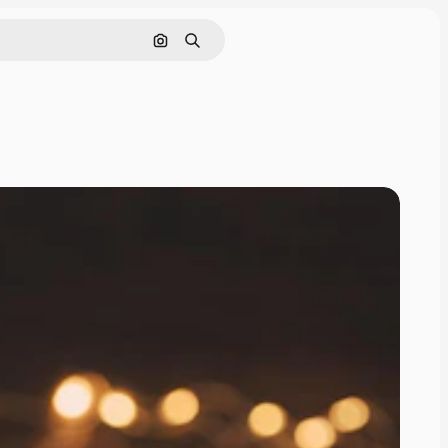
画像で検索
検索