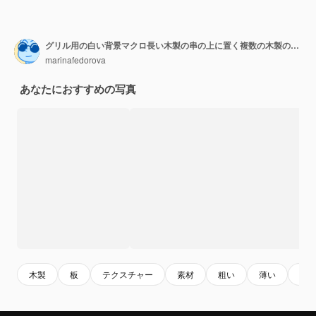
グリル用の白い背景マクロ長い木製の串の上に置く複数の木製の竹串
marinafedorova
あなたにおすすめの写真
木製
板
テクスチャー
素材
粗い
薄い
背