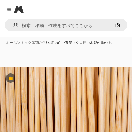
Magnific
Close menu
画像で
ホーム
/
ストック
/
写真
/
グリル用の白い背景マクロ長い木製の串の上…
Premium