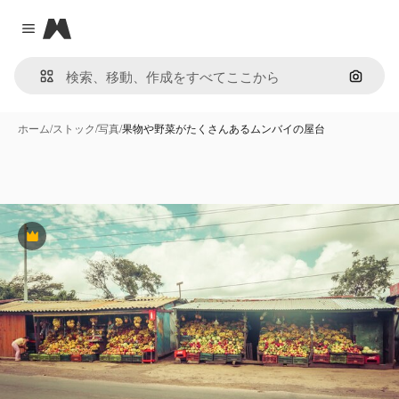
Magnific
Close menu
画像で
ホーム
/
ストック
/
写真
/
果物や野菜がたくさんあるムンバイの屋台
Premium