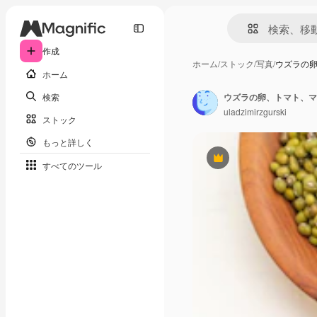
作成
ホーム
/
ストック
/
写真
/
ウズラの
ホーム
検索
uladzimirzgurski
ストック
もっと詳しく
Premium
すべてのツール