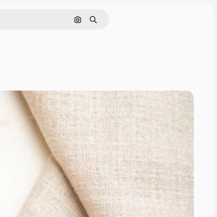
画像で検索
検索