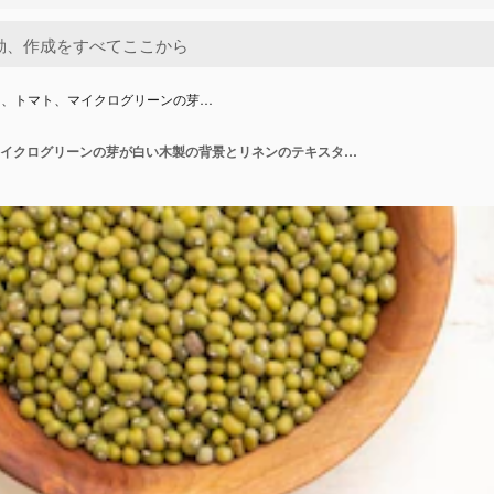
卵、トマト、マイクログリーンの芽…
ウズラの卵、トマト、マイクログリーンの芽が白い木製の背景とリネンのテキスタイルにリョクトウのお粥。上面図、フラットレイ、クローズアップ。