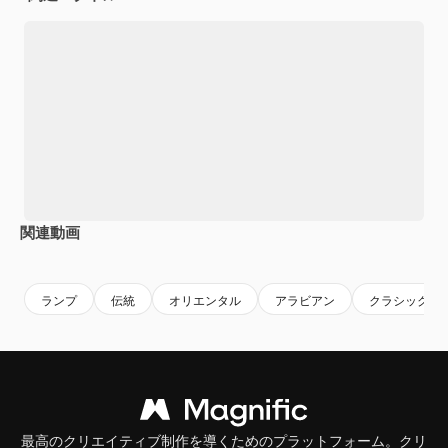
関連動画
Premium
Premium
AIによって生成されました。
Premium
Premium
AIによっ
ランプ
伝統
オリエンタル
アラビアン
クラシック
最高のクリエイティブ制作を導くためのプラットフォーム。クリ