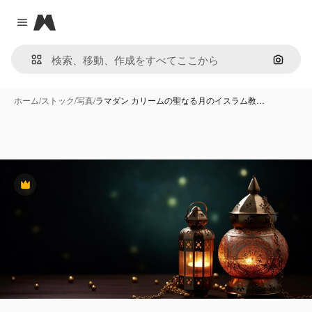
Magnific
Close menu
画像で
ホーム
/
ストック
/
写真
/
ラマダン カリームの聖なる月のイスラム教…
Premium