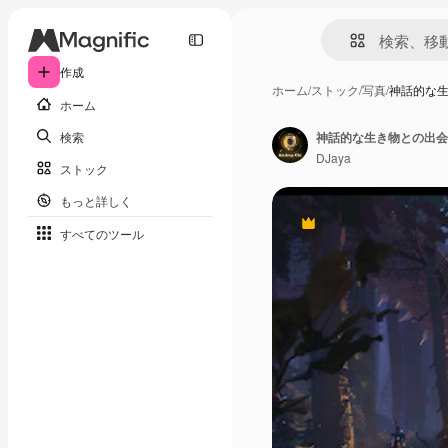
作成
ホーム
/
ストック
/
写真
/
神話的な
ホーム
検索
神話的な生き物との出会
DJaya
ストック
もっと詳しく
Premium
すべてのツール