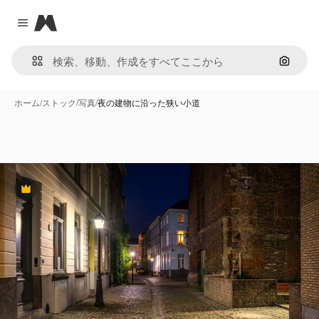
Magnific
Close menu
画像で
ホーム
/
ストック
/
写真
/
夜の建物に沿った狭い小道
Premium