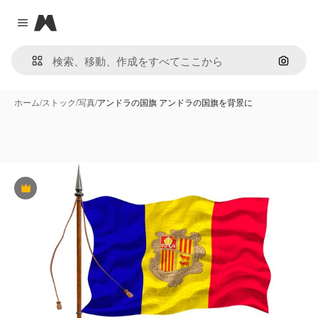
Magnific
Close menu
画像で
ホーム
/
ストック
/
写真
/
アンドラの国旗 アンドラの国旗を背景に
Premium