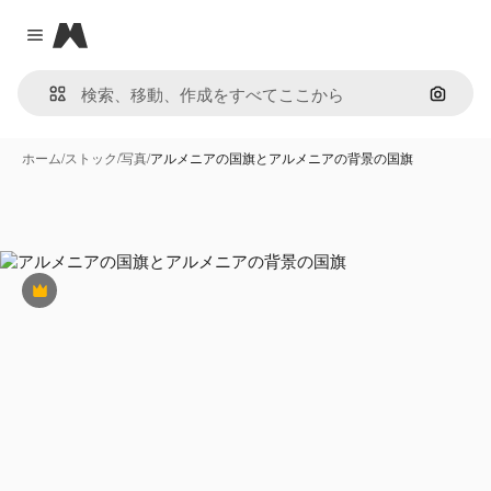
Magnific
Close menu
画像で
ホーム
/
ストック
/
写真
/
アルメニアの国旗とアルメニアの背景の国旗
Premium