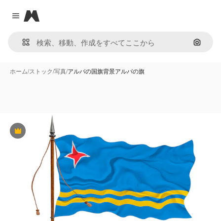
Magnific
Close menu
画像で
ホーム
/
ストック
/
写真
/
アルバの国旗背景アルバの旗
Premium