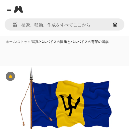
Magnific
Close menu
画像で
ホーム
/
ストック
/
写真
/
バルバドスの国旗とバルバドスの背景の国旗
Premium