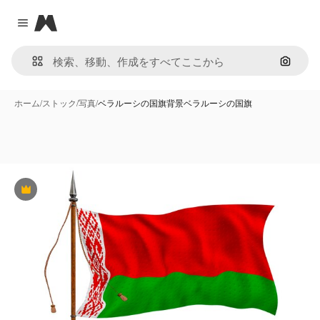
Magnific
Close menu
画像で
ホーム
/
ストック
/
写真
/
ベラルーシの国旗背景ベラルーシの国旗
Premium