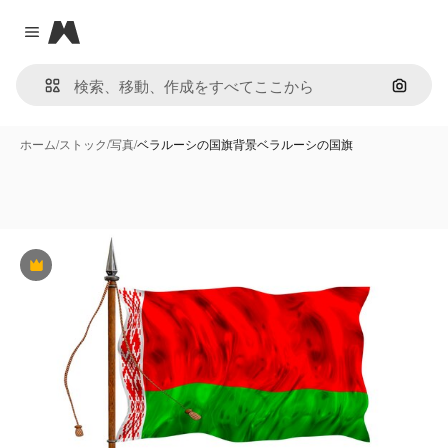
Magnific
Close menu
画像で
ホーム
/
ストック
/
写真
/
ベラルーシの国旗背景ベラルーシの国旗
Premium