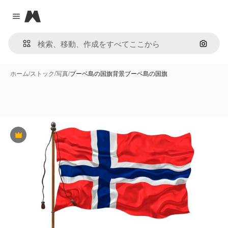
Magnific
Close menu
画像で
ホーム
/
ストック
/
写真
/
ブーベ島の国旗背景ブーベ島の国旗
Premium