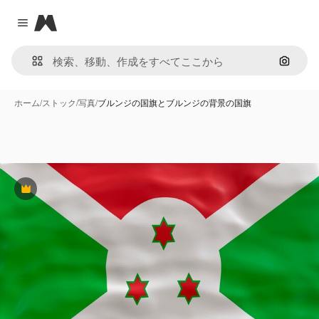
Magnific
Close menu
画像で
ホーム
/
ストック
/
写真
/
ブルンジの国旗とブルンジの背景の国旗
Premium