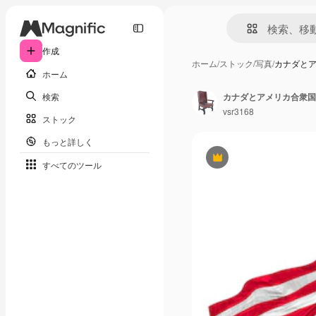
作成
ホーム
/
ストック
/
写真
/
カナダとア
ホーム
検索
カナダとアメリカ合衆国
vsr3168
ストック
もっと詳しく
Premium
すべてのツール