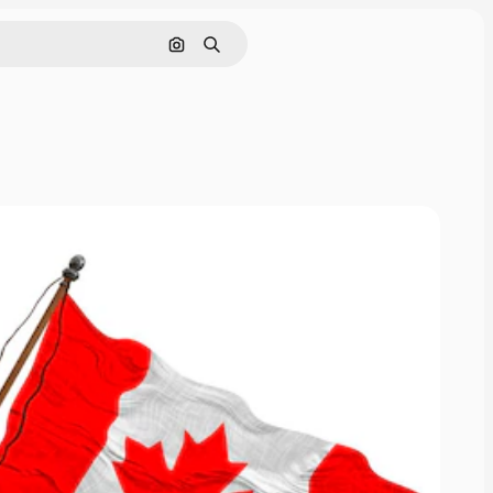
画像で検索
検索