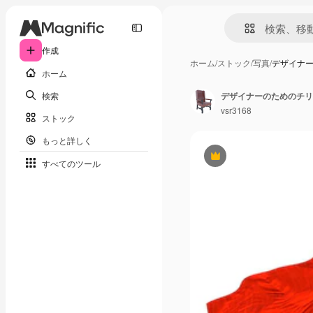
作成
ホーム
/
ストック
/
写真
/
デザイナ
ホーム
検索
デザイナーのためのチリ
vsr3168
ストック
もっと詳しく
Premium
すべてのツール