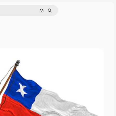
画像で検索
検索