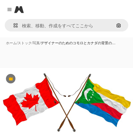
Magnific
Close menu
画像で
ホーム
/
ストック
/
写真
/
デザイナーのためのコモロとカナダの背景の…
Premium