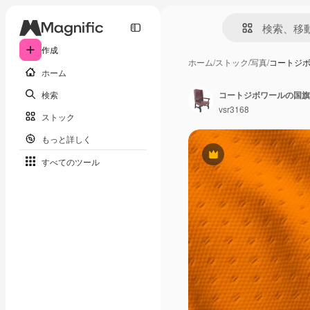
作成
ホーム
/
ストック
/
写真
/
コートジ
ホーム
検索
コートジボワールの国旗
vsr3168
ストック
もっと詳しく
Premium
すべてのツール