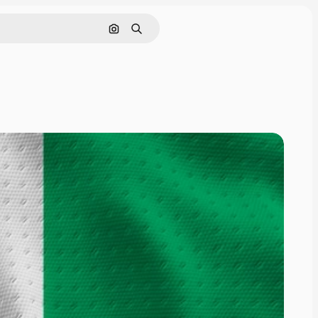
画像で検索
検索