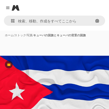
Magnific
Close menu
画像で
ホーム
/
ストック
/
写真
/
キューバの国旗とキューバの背景の国旗
Premium