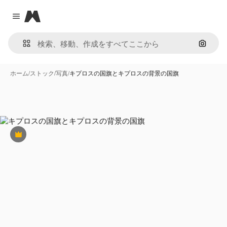
Magnific
Close menu
画像で
ホーム
/
ストック
/
写真
/
キプロスの国旗とキプロスの背景の国旗
Premium