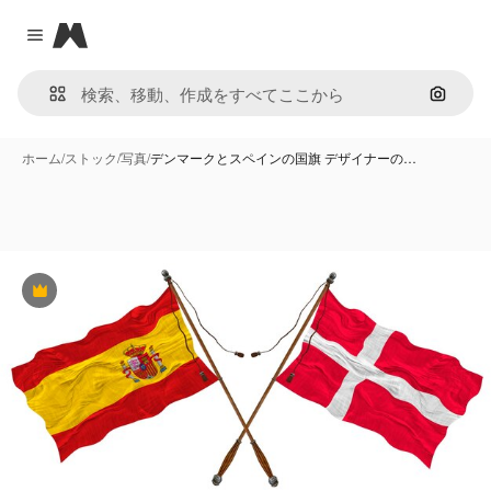
Magnific
Close menu
画像で
ホーム
/
ストック
/
写真
/
デンマークとスペインの国旗 デザイナーの…
Premium