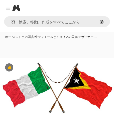
Magnific
Close menu
画像で
ホーム
/
ストック
/
写真
/
東ティモールとイタリアの国旗 デザイナー…
Premium