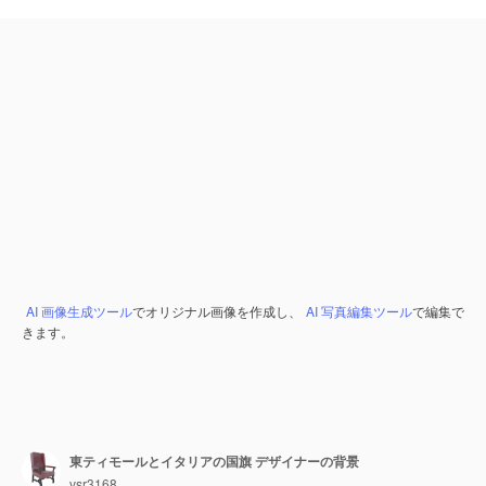
AI 画像生成ツール
でオリジナル画像を作成し、
AI 写真編集ツール
で編集で
きます。
東ティモールとイタリアの国旗 デザイナーの背景
vsr3168