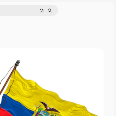
画像で検索
検索