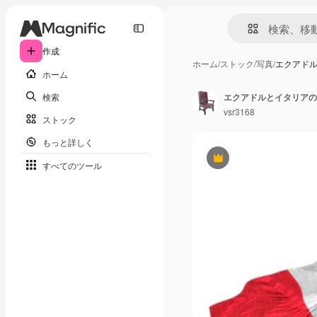
作成
ホーム
/
ストック
/
写真
/
エクアドル
ホーム
検索
エクアドルとイタリアの
vsr3168
ストック
もっと詳しく
Premium
すべてのツール