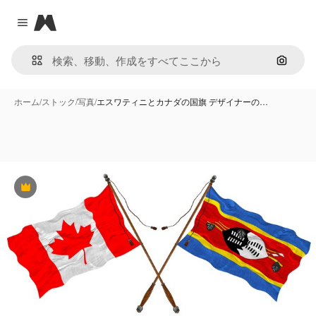
Magnific
Close menu
画像で
ホーム
/
ストック
/
写真
/
エスワティニとカナダの国旗 デザイナーの…
Premium