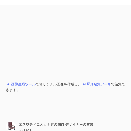
AI 画像生成ツール
でオリジナル画像を作成し、
AI 写真編集ツール
で編集で
きます。
エスワティニとカナダの国旗 デザイナーの背景
vsr3168