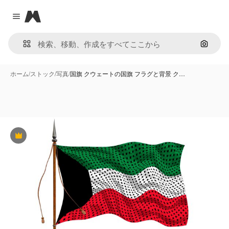
Magnific
Close menu
画像で
ホーム
/
ストック
/
写真
/
国旗 クウェートの国旗 フラグと背景 ク…
Premium