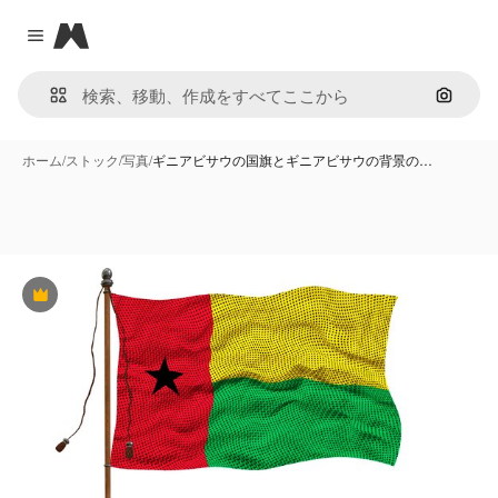
Magnific
Close menu
画像で
ホーム
/
ストック
/
写真
/
ギニアビサウの国旗とギニアビサウの背景の…
Premium